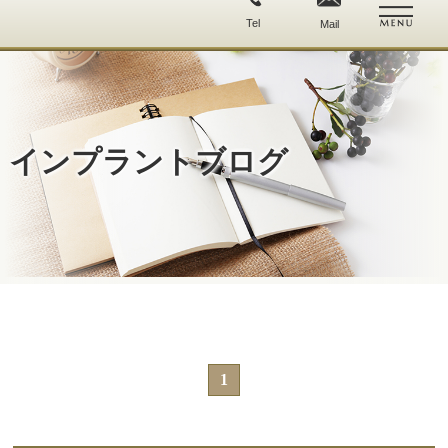
Tel
Mail
ホーム
院長紹介
インプラントブログ
当院の
気になる
インプラントの特徴
治療費用と保証
無料カウンセリング
お問い合わせ・
セカンドオピニオン
アクセス
症例集
1