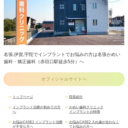
治療後のメインテナンス
当院のインプラントの特徴
CASE別でみる
インプラント治療
名張,伊賀,宇陀でインプラントでお悩みの方は名張かめい
歯科・矯正歯科（赤目口駅徒歩5分）へ
インプラント治療が
Case1
不安な方へ
オフィシャルサイトへ
入れ歯が合わなくて
Case2
トップページ
院長紹介
お悩みの方へ
インプラント治療が初めての方
かめい歯科クリニック
へ
インプラントの特徴
お悩みCASE1 インプラント治療
お悩みCASE2 入れ歯が合わなく
インプラント治療を
が不安な方へ
てお悩みの方へ