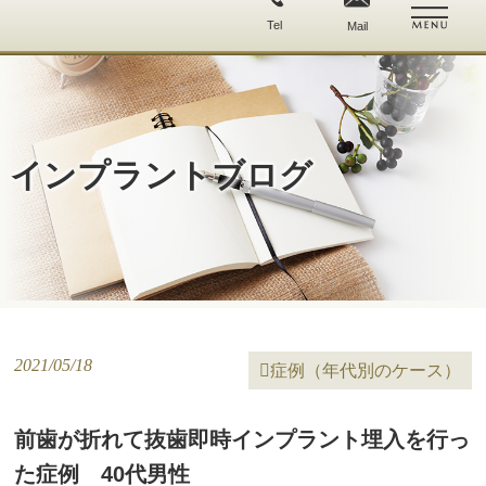
Tel
Mail
ホーム
院長紹介
インプラントブログ
当院の
気になる
インプラントの特徴
治療費用と保証
無料カウンセリング
お問い合わせ・
セカンドオピニオン
アクセス
2021/05/18

症例（年代別のケース）
症例集
前歯が折れて抜歯即時インプラント埋入を行っ
た症例 40代男性