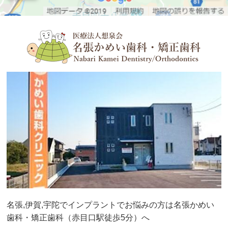
インプラントの基礎知識
2025-01(0)
インプラントのデメリット
2024-12(0)
こんな人におすすめします
2024-11(0)
2024-10(0)
治療の流れと治療期間
2024-09(0)
治療後のメインテナンス
2024-08(0)
当院のインプラントの特徴
2024-07(0)
2024-06(0)
CASE別でみる
インプラント治療
2024-05(0)
名張,伊賀,宇陀でインプラントでお悩みの方は名張かめい
歯科・矯正歯科（赤目口駅徒歩5分）へ
2024-04(0)