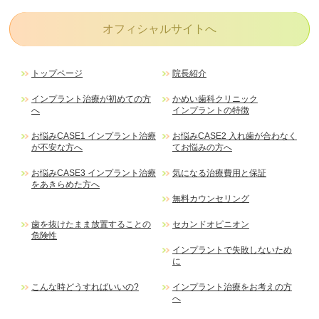
インプラント治療が
Case1
不安な方へ
2024-03(0)
オフィシャルサイトへ
2024-02(0)
入れ歯が合わなくて
Case2
トップページ
院長紹介
お悩みの方へ
2024-01(0)
インプラント治療が初めての方
かめい歯科クリニック
へ
インプラントの特徴
2023-12(0)
お悩みCASE1 インプラント治療
お悩みCASE2 入れ歯が合わなく
インプラント治療を
Case3
が不安な方へ
てお悩みの方へ
あきらめた方へ
2023-11(0)
お悩みCASE3 インプラント治療
気になる治療費用と保証
をあきらめた方へ
2023-10(0)
無料カウンセリング
かめい歯科の
2023-09(0)
歯を抜けたまま放置することの
セカンドオピニオン
6つの安心とこだわり
危険性
インプラントで失敗しないため
に
豊富な症例数と実績
こんな時どうすればいいの?
インプラント治療をお考えの方
へ
安心の