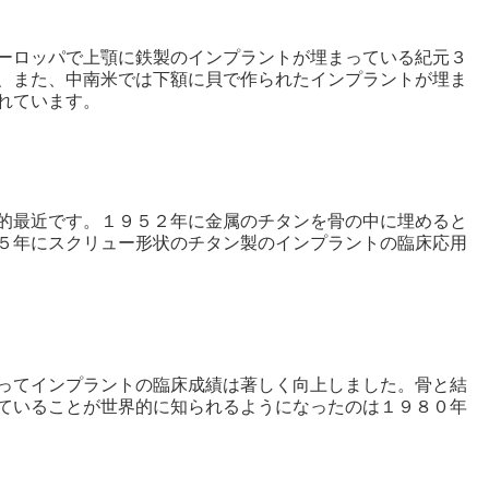
ーロッパで上顎に鉄製のインプラントが埋まっている紀元３
、また、中南米では下額に貝で作られたインプラントが埋ま
れています。
的最近です。１９５２年に金属のチタンを骨の中に埋めると
５年にスクリュー形状のチタン製のインプラントの臨床応用
ってインプラントの臨床成績は著しく向上しました。骨と結
ていることが世界的に知られるようになったのは１９８０年